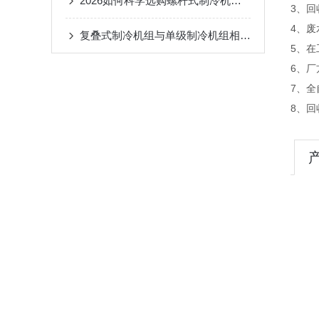
2026如何科学选购螺杆式制冷机组：专业指南与厂家推荐
3、回
4、
复叠式制冷机组与单级制冷机组相比有哪些优势？
5、
6、
7、
8、