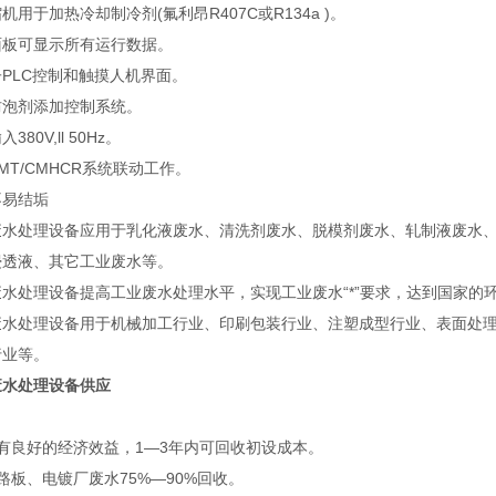
机用于加热冷却制冷剂(氟利昂R407C或R134a )。
面板可显示所有运行数据。
PLC控制和触摸人机界面。
防泡剂添加控制系统。
380V,ll 50Hz。
MT/CMHCR系统联动工作。
不易结垢
废水处理设备应用于乳化液废水、清洗剂废水、脱模剂废水、轧制液废水
浸透液、其它工业废水等。
废水处理设备提高工业废水处理水平，实现工业废水“*”要求，达到国家的
废水处理设备用于机械加工行业、印刷包装行业、注塑成型行业、表面处
行业等。
废水处理设备供应
有良好的经济效益，1—3年内可回收初设成本。
路板、电镀厂废水75%—90%回收。