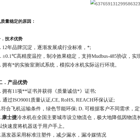
机质量稳定的原因：
技术优势
a. 12年品牌沉淀，逐渐发展成行业标准，*;
b. ±0.1℃高精度温控，制冷效果稳定，支持Mudbus-485协
c. 拥有*的实验室测试系统，模拟冷水机实际运行环境。
二．产品优势
a. 拥有11项**证书并获得《质量诚信*》证书;
b. 通过ISO9001质量认证,CE, RoHS, REACH环保认证;
c.符合飞机运输条件，绿色节能环保; D. 可根据客户不同需求，
.
康士捷
冷水机在全国主要城市设立物流仓，极大地降低因物流
以快速度将机器送于用户手上。
F.蒸发器采用标准注塑件，减少漏水，漏冷媒情况