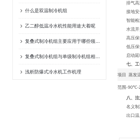
排气高温
什么是双温制冷机组
接地安全
智能检测
乙二醇低温冷水机性能用途大着呢
水流开关
高压保护
复叠式制冷机组主要应用于哪些领域？
低压保护
启动延时
复叠式制冷机组与单级制冷机组相比有哪些优势？
七、工
浅析​防爆式冷水机工作机理
项目
蒸发
范围
-90℃-
八、注
名义制冷量
出口温度**