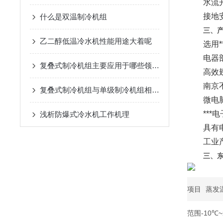
水流开关
接地安全
什么是双温制冷机组
三、
乙二醇低温冷水机性能用途大着呢
选用**
电器部分
复叠式制冷机组主要应用于哪些领域？
高效翅片式
南京不锈钢
复叠式制冷机组与单级制冷机组相比有哪些优势？
微电脑全
***电子
浅析​防爆式冷水机工作机理
具有电流
工业产品*
三、
项目
蒸发
范围
-10℃