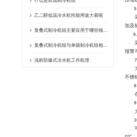
什么是双温制冷机组
5
乙二醇低温冷水机性能用途大着呢
采用
加及
复叠式制冷机组主要应用于哪些领域？
6、
采用
复叠式制冷机组与单级制冷机组相比有哪些优势？
报警
浅析​防爆式冷水机工作机理
大冷
不锈
8
在压
9
大部
1
可根
0℃