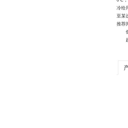
冷给
至某
推荐
低温
超低