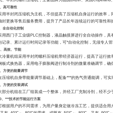
、高可靠性
半封闭压缩机为主机，不但提高了压缩机自身运行的效率，同
轴封更换等售后服务费用，提升了产品长年连续运行的可靠性和操
全自动化控制
西门子工业级PLC控制器，液晶触摸屏进行全自动操作，具有
与记录、累计运行时间记录等功能，可*自动化控制，无须专人管
7、高效、节能
量机组采用半封闭螺杆压缩机带经济器运行，提高了运行效率，
钢板式换热器，采用电子膨胀阀进行制冷剂的微量准确调节，确保了
、方便的能量调节
缩机自身带能量调节基础上，配备***的热气旁通能调，可实现机
、方便的安装调试
分机组在工厂组装成一个整体，并经工厂充制冷剂，经不少于8
0、***技术的节能运行方案
据用户的不同需求，为用户量身定做冷冻工艺，提供适合用户的*
，又有–40℃～–80℃的需求，或既有–50℃～–80℃，又有–90