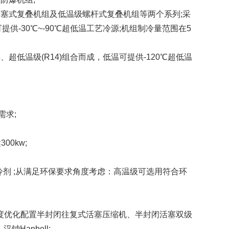
级活塞式复叠机组及低温级螺杆式复叠机组等两个系列;采
可提供-30℃~-90℃超低温工艺冷源;机组制冷量范围在5
、超低温级(R14)组合而成，低温可提供-120℃超低温
需求;
0kw;
剂 ;从满足环保要求角度考虑：高温级可选用符合环
优化配置半封闭往复式活塞压缩机、半封闭活塞双级
钟Hanbell;