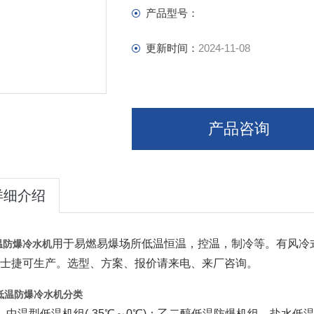
产品型号：
更新时间：
2024-11-08
产品咨询
详细介绍
用于易燃易爆场所低温恒温，控温，制冷等。有风冷式
温防爆冷水机
康士捷可生产。选型、方案、报价请来电、来厂咨询。
低温防爆冷水机分类
 中温型低温机组(-35℃～0℃)：乙二醇低温防爆机组、盐水低温