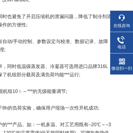
时也避免了开启压缩机的泄漏问题，降低了制冷剂添
作的方便性;
在线咨询
自动/手动控制、参数设定与校准、数据记录、故障
电话
理;
同时低温级蒸发器、冷凝器可选用进口品牌316L
微信扫一扫
机组部分载荷及满负荷均能***运行;
组10﹪～***的无级能量调节;
h的负荷实验，确保用户现场一次性开机成功;
**产品。如：一机多温、对工艺用既有–20℃～–3
℃～–120℃的温度需求(但不能同时使用)，可增加单级供