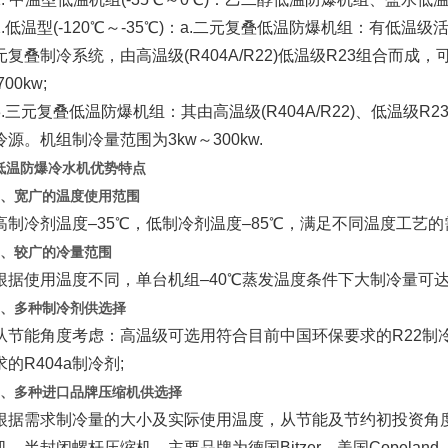
低温型(-120℃～-35℃)：a.二元复叠低温防爆机组：有低温
复叠制冷系统，由高温级(R404A/R22)低温级R23组合而成，
00kw;
三元复叠低温防爆机组：其由高温级(R404A/R22)、低温级R23
源。机组制冷量范围为3kw～300kw.
低温防爆冷水机优势特点
1、宽广的温度使用范围
冷剂温度–35℃，低制冷剂温度–85℃，满足不同温度工艺的
2、较广的冷量范围
使用温度不同，单台机组–40℃蒸发温度条件下大制冷量可达30
3、多种制冷剂供选择
能角度考虑：高温级可选用符合目前中国环保要求的R22制冷
的R404a制冷剂;
4、多种进口品牌压缩机供选择
需求制冷量的大小及实际使用温度，从节能及节约初投资角度
、半封闭螺杆压缩机，主要品牌为德国Bitzer、美国Copeland、汉