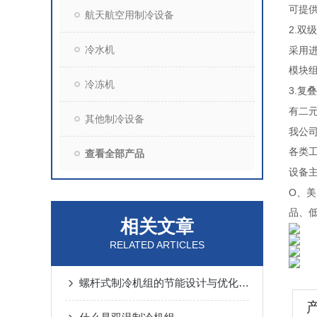
可提
航天航空用制冷设备
2.
双级
冷水机
采用
模块
冷冻机
3.
复叠
有二
其他制冷设备
我公
各类
查看全部产品
设备
O
、美
品、
相关文章
RELATED ARTICLES
螺杆式制冷机组的节能设计与优化策略