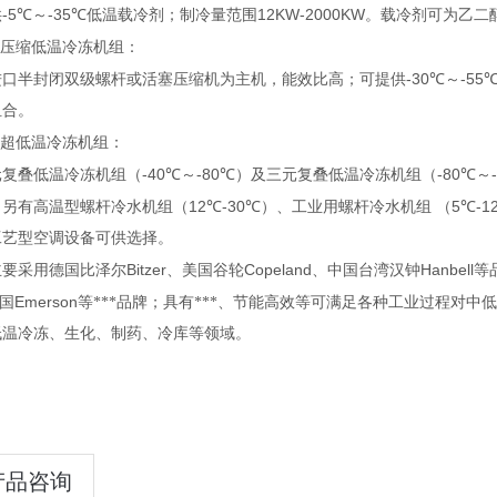
-5℃
-35℃
12KW-2000KW
供
～
低温载冷剂；制冷量范围
。载冷剂可为乙二
压缩低温冷冻机组：
-30℃
-55
进口半封闭双级螺杆或活塞压缩机为主机，能效比高；可提供
～
组合。
超低温冷冻机组：
-40℃
-80℃
-80℃
元复叠低温冷冻机组（
～
）及三元复叠低温冷冻机组（
～
12℃-30℃
5℃-1
司另有高温型螺杆冷水机组（
）、工业用螺杆冷水机组 （
工艺型空调设备可供选择。
Bitzer
Copeland
Hanbell
主要采用德国比泽尔
、美国谷轮
、中国台湾汉钟
等
Emerson
国
等***品牌；具有***、节能高效等可满足各种工业过程对中
低温冷冻、
生化、制药、
冷库等领域。
产品咨询