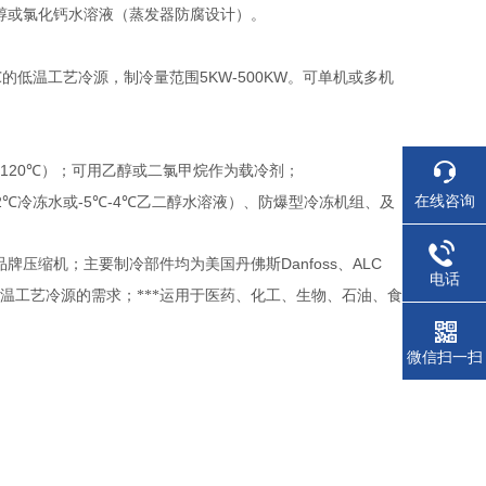
醇或氯化钙水溶液（蒸发器防腐设计）。
℃
5KW-500KW
的低温工艺冷源，制冷量范围
。可单机或多机
-120℃
）；可用乙醇或二氯甲烷作为载冷剂；
在线咨询
2℃
-5℃-4℃
冷冻水或
乙二醇水溶液）、防爆型冷冻机组、及
Danfoss
ALC
品牌压缩机；主要制冷部件均为美国丹佛斯
、
电话
低温工艺冷源的需求；***运用于医药、化工、
生物、
石油、食
微信扫一扫