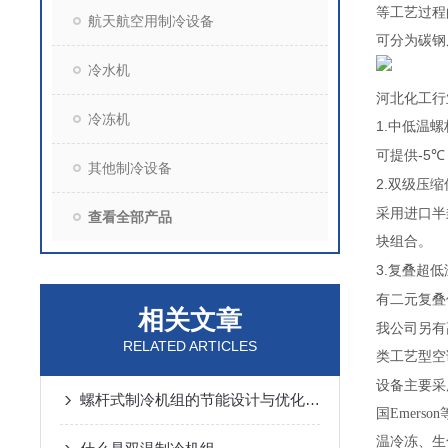
等工艺过程
航天航空用制冷设备
可分为碳钢
冷水机
河北化工行
冷冻机
1.
中低温螺
-5℃
可提供
其他制冷设备
2.
双级压缩
采用进口半
查看全部产品
块组合。
3.
复叠超低
有二元复叠
相关文章
我公司另有
RELATED ARTICLES
类工艺型空
设备主要采
螺杆式制冷机组的节能设计与优化策略
国
Emerson
温冷冻、
生