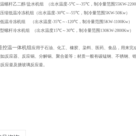
温螺杆乙二醇
/
盐水机组
（出水温度
-5℃
～
-35℃
，制冷量范围
55KW-220
压缩低温冷冻机组（出水温度
-30℃
～
-55℃
，制冷量范围
5KW-50Kw
）
低温冷冻机组
（出水温度
-35℃
～
-120℃
，制冷量范围
5KW-1100Kw
）
型螺杆冷水机组
（出水温度
15℃
～
30℃
，制冷量范围
130KW-2800Kw
）
釜控温一体机组
应用于石油、化工、橡胶、染料、医药、食品，用来完
例如反应器、反应锅、分解锅、聚合釜等；材质一般有碳锰钢、不锈钢、
钢反应釜及搪玻璃反应釜。