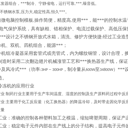
发器组合，***制冷、宁静省电，运行可靠
***
噪音低。
,
,
不锈钢水泵
,
压力大
稳定性高
恒久***。
,
,
进口微电脑控制模板
操作简便，精度高
使用***，能***的控制水温
,
,
*的电气保护系统，具有缺相、错相保护、电流过载保护、高低压
******设计之不锈钢开放式水箱，清洗、修护方便快捷
经过工业造
:
有单机、双机、四机组合，能源***；
水冷机组冷凝器采用套管式或壳管式，内为螺纹铜管，设计合理，
制造时采用二次翻边翅片机械涨管工艺和***换热器生产线，保证*
冷及风冷式***（功率
－
，制冷量从
至
）**
:3HP
300HP
600W
34800W
造。
冷冻机的应用行业
行业
:
制药行业主要用于生产车间温度、湿度的控制及生产原料药过程中反
行业
:
主要用于化工反应釜（化工换热器）的降温冷却，及时带走因化学反
质量
工业：准确的控制各种塑料加工之模温，缩短啤塑周期，保证产
工业：稳定电子元件内部在生产线上的分子结构，提高电子元件