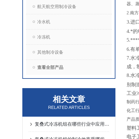
器、蒸
航天航空用制冷设备
2.
南方
冷水机
3.
4.
冷冻机
5.
6.
其他制冷设备
7.
成，
查看全部产品
8.水
别制
工业
相关文章
制药
RELATED ARTICLES
化工
产品
复叠式冷冻机组在哪些行业中应用广泛？
塑料
电子