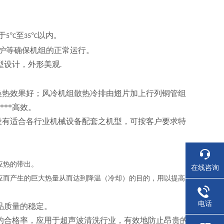
于
°
至
°
以内。
5
C
35
C
保护等确保机组的正常运行。
型设计，外形美观
.
换热效果好；风冷机组散热冷排由翅片加上行列铜管组
**高效。
*设有适合各行业机械设备配套之机型，可按客户要求特
应热的带出。
在线咨询
应而产生的巨大热量从而达到降温（冷却）的目的，用以提高
电话
品质量的稳定。
的合格率，应用于超声波清洗行业，有效地防止昂贵的