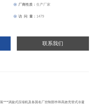
厂商性质：
生产厂家
访 问 量：
1479
联系我们
*原装***涡旋式压缩机及各国名厂控制部件和高效壳管式冷凝