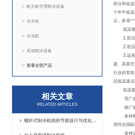
部分和低温
航天航空用制冷设备
十年中低温
点，多项*
冷水机
低温
冷冻机
1.
双压
2.
双压
其他制冷设备
3.
该
凝、高真空
查看全部产品
行业的零部
品低温速冻
低温
相关文章
·
宽广
RELATED ARTICLES
·
较广
·
多种
螺杆式制冷机组的节能设计与优化策略
用符合国际
·
多种