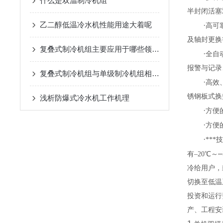
什么是双温制冷机组
半封闭活塞双
乙二醇低温冷水机性能用途大着呢
·
高可
及轴封更换
复叠式制冷机组主要应用于哪些领域？
·
全自
报警与记录
复叠式制冷机组与单级制冷机组相比有哪些优势？
·
高效
锈钢板式换
浅析​防爆式冷水机工作机理
·
方便
·
方便
·
**
–
有–20
℃
～
冷给用户，
切换至低温
投资和运行
产、工程安