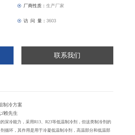
厂商性质：
生产厂家
访 问 量：
3603
联系我们
机组制冷方案
:/赖先生
需的深冷能力，采用
R13
、
R23
等低温制冷剂，但这类制冷剂的
冷剂循环，其作用是用于冷凝低温制冷剂，高温部分和低温部