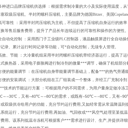
多种进口品牌压缩机供选择 ：根据需求制冷量的大小及实际使用温度，
活塞双级压缩机、半封闭螺杆压缩机，主要品牌为德国
Bitzer
、美国
Copelan
高可靠性 ：采用半封闭压缩机为主机，不但提高了压缩机自身运行的效
更换等售后服务费用，提升了产品长年连续运行的可靠性和操作的方便性
全自动化控制 ：采用西门子工业级
PLC
控制器，液晶触摸屏进行全自动操
与记录、累计运行时间记录等功能，可*自动化控制，无须专人管理。
高效、节能 ：大冷量机组采用半封闭螺杆压缩机带经济器运行，提高了
式换热器，采用电子膨胀阀进行制冷剂的微量***调节，确保了机组部分载
方便的能量调节 ：在压缩机自身带能量调节基础上，配备***的热气旁通
方便的安装调试 ：大部分机组在工厂组装成一个整体，并经工厂充制冷剂
***技术的节能运行方案 ：可根据用户的不同需求，为用户量身定做冷冻
–30
–40
–80
–50
–80
–90
℃
～
℃
，又有
℃
～
℃
的需求，或既有
℃
～
℃
，又有
，或双级供冷给用户的功能，充分节约运行费用
;
又如经常需从常温降温到
温系统运行，充分节约运行费用
;
再如油、气回收或***风空气处理至某低
费用。该系列低温冷冻机可根据客户***需求进行设计、生产
,
并提供详细