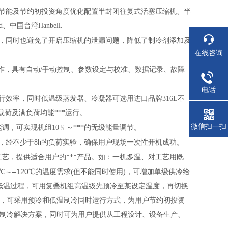
从节能及节约初投资角度优化配置半封闭往复式活塞压缩机、半
d
、中国台湾
Hanbell.
率，同时也避免了开启压缩机的泄漏问题，降低了制冷剂添加及
在线咨询
。
作，具有自动
/
手动控制、参数设定与校准、数据记录、故障
电话
运行效率，同时低温级蒸发器、冷凝器可选用进口品牌
316L
不
荷及满负荷均能***运行。
微信扫一扫
能调，可实现机组
10
﹪～
***
的无级能量调节。
，经不少于
8h
的负荷实验，确保用户现场一次性开机成功。
工艺，提供适合用户的***产品。如：一机多温、对工艺用既
–120
(
℃
～
℃
的温度需求
但不能同时使用
)
，可增加单级供冷给
低温过程，可用复叠机组高温级先预冷至某设定温度，再切换
温，可采用预冷和低温制冷同时运行方式，为用户节约初投资
制冷解决方案，同时可为用户提供从工程设计、设备生产、