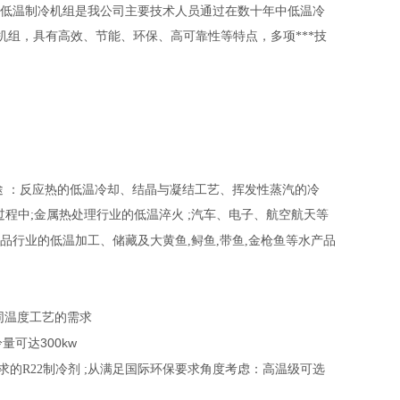
低温制冷机组是我公司主要技术人员通过在数十年中低温冷
机组，具有高效、节能、环保、高可靠性等特点，多项***技
途 ：反应热的低温冷却、结晶与凝结工艺、挥发性蒸汽的冷
过程中
;
金属热处理行业的低温淬火
;
汽车、电子、航空航天等
品行业的低温加工、储藏及大黄鱼
,
鲟鱼
,
带鱼
,
金枪鱼等水产品
同温度工艺的需求
300kw
冷量可达
求的
R22
制冷剂
;
从满足国际环保要求角度考虑：高温级可选