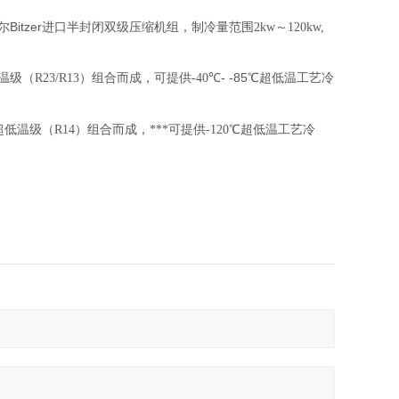
Bitzer
尔
进口半封闭双级压缩机组，制冷量范围
2kw
～
120kw,
- -85
温级（
R23/R13
）组合而成，可提供
-40
℃
℃
超低温工艺冷
超低温级（
R14
）组合而成，***可提供
-120
℃
超低温工艺冷