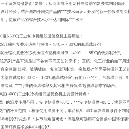
用一个蒸发冷凝器而
“
复叠
"
，从而组成应用两种制冷剂的复叠式制冷循环。
组设计经验，结合国内外同类产品的***技术而设计开发的新一代低温制冷
用，使该产品的综合技术水平达到国际***水平。
度(-60℃)工业制冷机组
低温复叠机
主要用途：
80
双压缩机复叠冷冻机可提供﹣
40
℃
～﹣
℃
的低温载冷剂
85
双压缩机复叠冷冻机压缩冷凝机组可供﹣
40
℃
～﹣
℃
的低温制冷剂
该系列产品可满足以下各种不同工艺的需求： 医药、化工行业的如下用
高真空蒸馏 过程、玻璃镀膜、复合玻璃制造、橡胶粉碎等需要控温的工艺
–120
;
的零部件试冷用
–30
℃
～
℃
低温试验室
石化行业的油、气低温回收
;
食
速冻冷藏
;
***行业的低温储藏及其它相关有低温
/
超低温需求的场合。
60度(-60℃)工业制冷机组低温复叠机
主要设计特点：
–85
宽广的温度使用范围： 制冷剂温度
–35
℃
，***制冷剂温度
℃
，满足不
较广的冷量范围 ：根据使用温度不同，单台机组
–40
℃
蒸发温度条件下制
多种制冷剂供选择 ：从节能角度考虑：高温级可选用符合目前中国环保要
合国际环保要求的
R404a
制冷剂