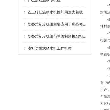
什么是双温制冷机组
·
乙二醇低温冷水机性能用途大着呢
封闭
·
复叠式制冷机组主要应用于哪些领域？
轴封
·
复叠式制冷机组与单级制冷机组相比有哪些优势？
报警
·
浅析​防爆式冷水机工作机理
锈钢板
·
·
·
有
–20
用户
至低
和运行