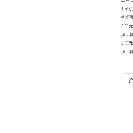
工程
1.
单机
机组
2.
二元
源；
3.
三元
源。