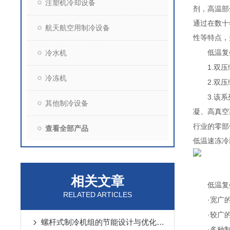
注塑机冷却设备
剂，高温部
通过在数十
航天航空用制冷设备
性等特点，
冷水机
低温复
1.
双压
冷冻机
2.
双压
3.
该系
其他制冷设备
凝、高真空
行业的零部
查看全部产品
低温速冻
相关文章
低温复
RELATED ARTICLES
·
宽广
·
较广
螺杆式制冷机组的节能设计与优化策略
·
多种