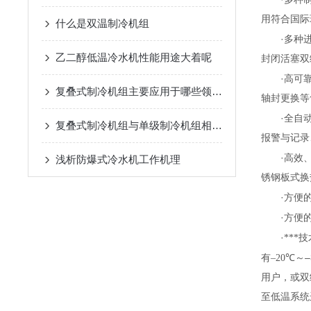
用符合国际
什么是双温制冷机组
·
多种
乙二醇低温冷水机性能用途大着呢
封闭活塞双
·
高可
复叠式制冷机组主要应用于哪些领域？
轴封更换等
·
全自
复叠式制冷机组与单级制冷机组相比有哪些优势？
报警与记录
·
高效
浅析​防爆式冷水机工作机理
锈钢板式换
·
方便
·
方便
·
**
–
有
–20
℃
～
用户，或双
至低温系统