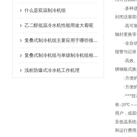
·
多种
什么是双温制冷机组
封闭活塞双
乙二醇低温冷水机性能用途大着呢
·
高可
轴封更换等
复叠式制冷机组主要应用于哪些领域？
·
全自
报警与记录
复叠式制冷机组与单级制冷机组相比有哪些优势？
·
高效
锈钢板式换
浅析​防爆式冷水机工作机理
·
方便
·
方便
·
**
–
有
–20
℃
～
用户，或双
至低温系统
和运行费用