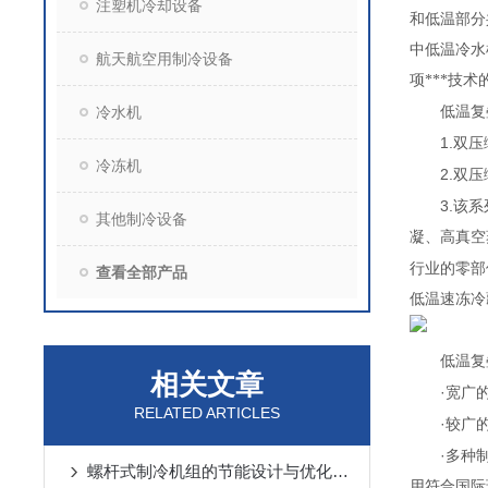
注塑机冷却设备
和低温部分
中低温冷水
航天航空用制冷设备
项***技
冷水机
低温复
1.
双压
冷冻机
2.
双压
3.
该系
其他制冷设备
凝、高真空
行业的零部
查看全部产品
低温速冻
低温复
相关文章
·
宽广
RELATED ARTICLES
·
较广
·
多种
螺杆式制冷机组的节能设计与优化策略
用符合国际