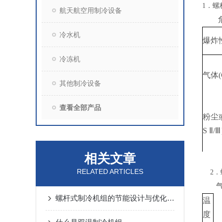
1
．螺
航天航空用制冷设备
危险
冷水机
爆炸
冷冻机
气体(C
其他制冷设备
查看全部产品
粉尘或
S Ⅱ/
相关文章
RELATED ARTICLES
2
．
气
螺杆式制冷机组的节能设计与优化策略
温
度