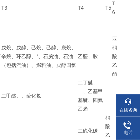
T
T3
T4
T5
6
亚
、
戊烷、戊醇、己烷、己醇、庚烷、
硝
丁
辛烷、环乙醇、*、石脑油、石油
乙醛、胺
酸
（包括汽油）、燃料油、戊醇四氯
乙
酯
二丁醚、
、
二、乙基甲
二甲醚、、硫化氢
基醚、四氟
乙烯
在线咨询
硝
酸
二硫化碳
电话
乙