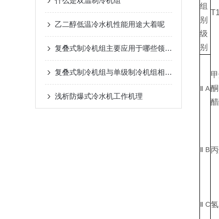
什么是双温制冷机组
组
T
别
乙二醇低温冷水机性能用途大着呢
级
别
复叠式制冷机组主要应用于哪些领域？
复叠式制冷机组与单级制冷机组相比有哪些优势？
甲
酮
A
Ⅱ
浅析​防爆式冷水机工作机理
醋
B
丙
Ⅱ
C
氢
Ⅱ