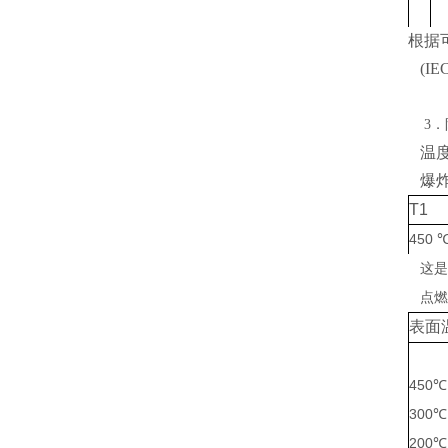
根据
(I
3
．
温度
爆炸
T1
450
这是
点燃
表面
450
℃
300
℃
200
℃