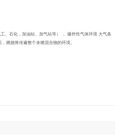
化工、石化，加油站、加气站等）
， 爆炸性气体环境 大气条
后，燃烧将传遍整个未燃混合物的环境。