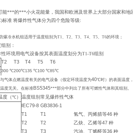
可能***的***小火花能量，我国和欧洲及世界上大部分国家和
EC)标准 将爆炸性气体分为四个危险等级:
防爆冷水机组
适用于温度组别为
T1
、T2、T3、T4、T5、T6的环境；
组别：
性环境用电气设备按其表面温度划分为T1-T6组别
T2
T3
T4
T5
T6
300
200
135
100
85
℃
℃
℃
℃
℃
℃
40
与气体点燃温度有关的电气设备（假定环境温度为
℃
时）的表面温度
BS5345
温度无关。在标准
***部分中列出了所有可燃性气体和其组别。
温度（
）
温度组别
常见爆炸性气体
℃
IEC79-8
GB3836-1
T1
T1
氢气、丙烯腈等46
种
T2
T2
乙炔、乙烯等47
种
T3
T3
汽油、丁烯醛等36
种