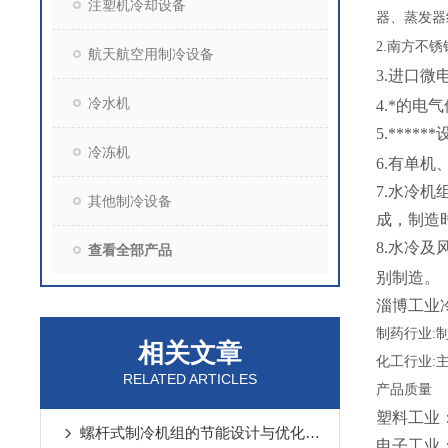
注塑机冷却设备
器、蒸发器
2.
南方不锈
航天航空用制冷设备
3.进口微
冷水机
4.*的
5.***
冷冻机
6.有单机
7.水冷
其他制冷设备
成，制造
8.水冷及
查看全部产品
别制造。
淄博工业
制药行业
:
相关文章
化工行业
:
RELATED ARTICLES
产品质量
塑料工业
螺杆式制冷机组的节能设计与优化策略
电子工业