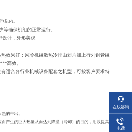
0°
以内。
C
保护等确保机组的正常运行。
型设计，外形美观
.
换热效果好；风冷机组散热冷排由翅片加上行列铜管组
**高效。
*设有适合各行业机械设备配套之机型，可按客户要求特
在线咨询
应热的带出。
应而产生的巨大热量从而达到降温（冷却）的目的，用以提高
电话