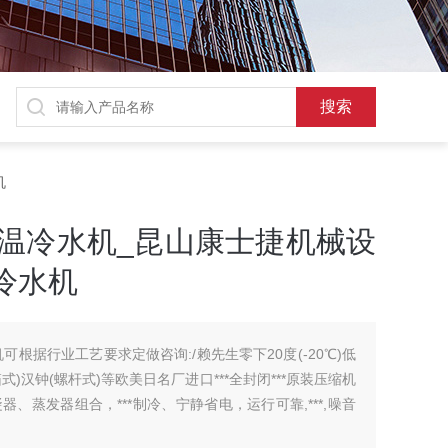
机
 )低温冷水机_昆山康士捷机械设
冷水机
水机可根据行业工艺要求定做咨询:/赖先生零下20度(-20℃)低
)汉钟(螺杆式)等欧美日名厂进口***全封闭***原装压缩机
、蒸发器组合，***制冷、宁静省电，运行可靠,***,噪音