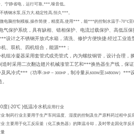
冷、宁静省电，运行可靠
,
***
噪音低。
,
不锈钢水泵
,
压力大
稳定性高
恒久***。
,
,
微电脑控制模板
操作简便，精度高
使用***，能***的控制水温于
-70°
至
,
,
C
*的电气保护系统，具有缺相、错相保护、电流过载保护、高低压
******设计之不锈钢开放式水箱，清洗、修护方便快捷
经过工业造
:
有单机、双机、四机组合，能源***；
水冷机组冷凝器采用套管式或壳管式，内为螺纹铜管，设计合理，
制造时采用二次翻边翅片机械涨管工艺和***换热器生产线，保证*
冷及风冷式***（功率
－
，制冷量从
至
）**
:3HP
300HP
600W
34800W
造。
0度(-20℃ )低温冷水机
应用行业
行业
:
制药行业主要用于生产车间温度、湿度的控制及生产原料药过程中反
行业
:
主要用于化工反应釜（化工换热器）的降温冷却，及时带走因化学反
质量