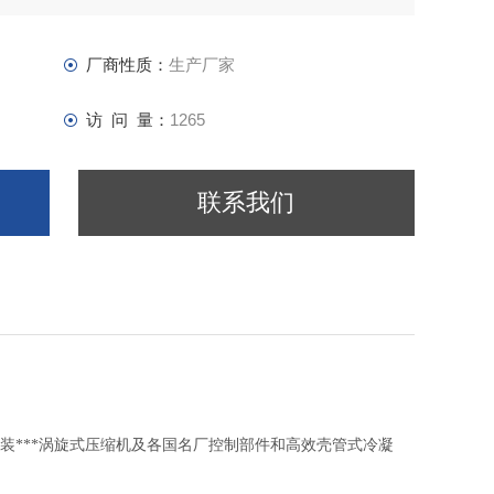
厂商性质：
生产厂家
访 问 量：
1265
联系我们
*原装***涡旋式压缩机及各国名厂控制部件和高效壳管式冷凝