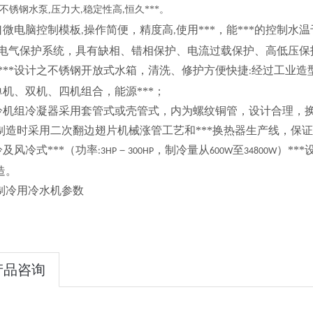
不锈钢水泵
,
压力大
稳定性高
恒久***。
,
,
进口微电脑控制模板
操作简便，精度高
使用***，能***的控制水温
,
,
*的电气保护系统，具有缺相、错相保护、电流过载保护、高低压
******设计之不锈钢开放式水箱，清洗、修护方便快捷
经过工业造
:
有单机、双机、四机组合，能源***；
水冷机组冷凝器采用套管式或壳管式，内为螺纹铜管，设计合理，
制造时采用二次翻边翅片机械涨管工艺和***换热器生产线，保证*
冷及风冷式***（功率
－
，制冷量从
至
）**
:3HP
300HP
600W
34800W
造。
制冷用冷水机参数
产品咨询