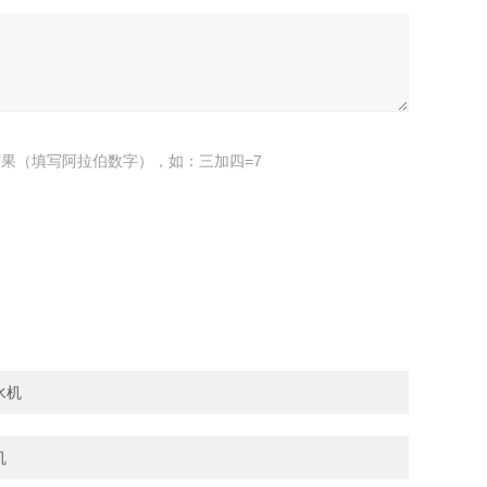
果（填写阿拉伯数字），如：三加四=7
水机
机