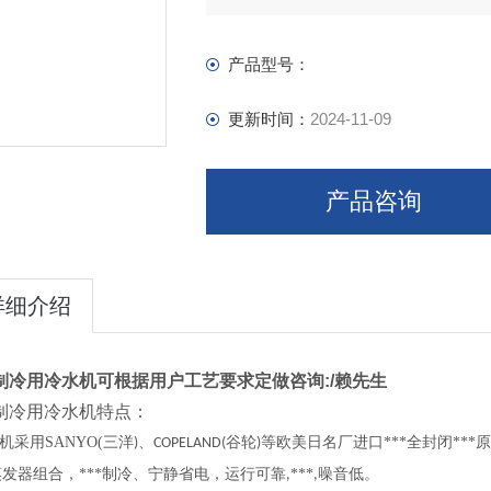
产品型号：
更新时间：
2024-11-09
产品咨询
详细介绍
制冷用冷水机可根据用户工艺要求定做咨询:/赖先生
制冷用冷水机特点：
机采用
SANYO(
三洋
、
谷轮
等欧美日名厂进口***全封闭**
)
COPELAND(
)
发器组合，***制冷、宁静省电，运行可靠
***
噪音低。
,
,