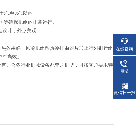
于
°
至
°
以内。
5
C
35
C
保护等确保机组的正常运行。
型设计，外形美观
.
换热效果好；风冷机组散热冷排由翅片加上行列铜管组
在线咨询
**高效。
*设有适合各行业机械设备配套之机型，可按客户要求特
电话
微信扫一扫