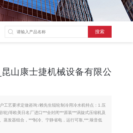
_昆山康士捷机械设备有限公
户工艺要求定做咨询:/赖先生辊轮制冷用冷水机特点：1.压
(谷轮)等欧美日名厂进口***全封闭***原装***涡旋式压缩机及
发器组合，***制冷、宁静省电，运行可靠,***,噪音低