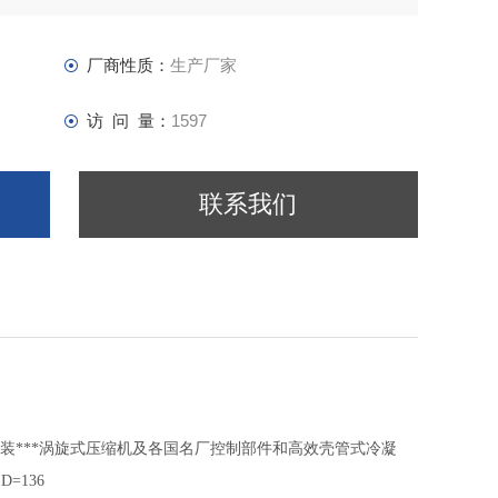
厂商性质：
生产厂家
访 问 量：
1597
联系我们
*原装***涡旋式压缩机及各国名厂控制部件和高效壳管式冷凝
D=136