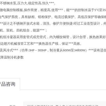
不锈钢
水泵
,
压力大
稳定性高
恒久***。
,
,
微电脑控制模板
操作简便，精度高
使用***，能***的控制水温于
°
至
,
,
5
C
35
电气保护系统，具有缺相、错相保护、电流过载保护、高低压保护等确保
****设计之不锈钢开放式水箱，清洗、修护方便快捷
经过工业造型设计，
:
机、双机、四机组合，能源***；
机组冷凝器采用套管式或壳管式，内为螺纹铜管，设计合理，换热效果好
边翅片机械涨管工艺和***换热器生产线，保证***高效。
及风冷式***（功率
－
，制冷量从
至
）***设有
:3HP
300HP
600W
34800W
水降温制冷机参数
产品咨询