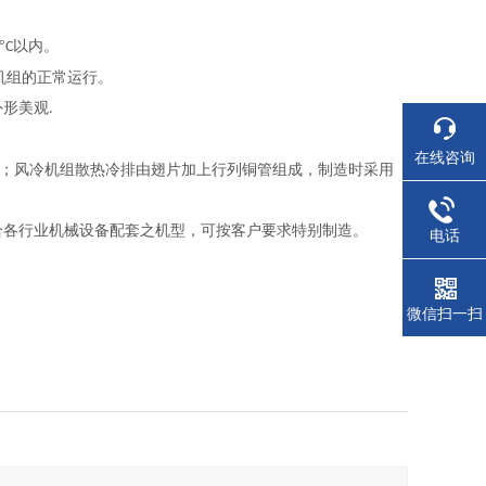
°
以内。
C
机组的正常运行。
外形美观
.
在线咨询
；风冷机组散热冷排由翅片加上行列铜管组成，制造时采用
适合各行业机械设备配套之机型，可按客户要求特别制造。
电话
微信扫一扫