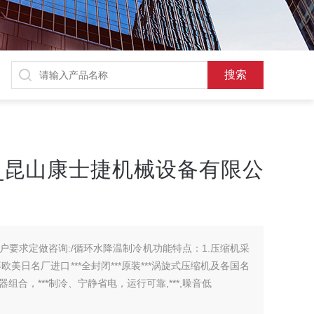
_昆山康士捷机械设备有限公
户要求定做咨询:/循环水降温制冷机功能特点：1.压缩机采
)等欧美日名厂进口***全封闭***原装***涡旋式压缩机及各国名
合，***制冷、宁静省电，运行可靠,***,噪音低