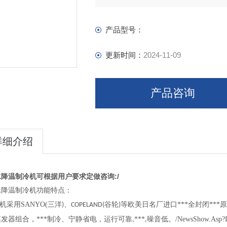
产品型号：
更新时间：
2024-11-09
产品咨询
详细介绍
降温制冷机可根据用户要求定做咨询:/
水降温制冷机功能特点：
机
采用
SANYO(
三洋
、
谷轮
等欧美日名厂进口***全封闭**
)
COPELAND(
)
发器组合，***制冷、宁静省电，运行可靠
***
噪音低。/NewsShow.Asp?I
,
,