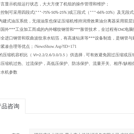
语言显示机组运行状态，大大方便了机组的操作管理和维护；
量控制可采用四段式
或三段式（
）及无段式
(***-75%-50%-25% )
***-66%-33%
**内建式油压系统，无须油泵也保证压缩机维持润滑效果油分离器采用双
国外***工业加工而成的内外螺纹钢管和***胀管技术，全过程有
电脑
CNC
用全进口钢管和双曲波纹亲水铝箔，有高速钻床等***设备制造，是钢管
凑合理等优点；/NewsShow.Asp?ID=171
*的压缩机容积比（
）供选择
可有效避免因过压缩或压
VI=2.2/2.6/3.0/3.5
.
用压缩机过热、过流保护，高低压保护、防冻保护、流量开关、相序
缺相
/
冷水机参数
产品咨询