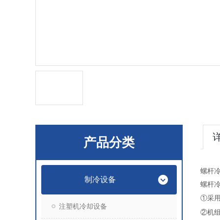
产品分类
螺杆冷
制冷设备
螺杆
①采用*
注塑机冷却设备
②机