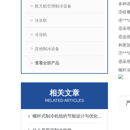
多种
航天航空用制冷设备
③容
冷水机
④*
⑤采用
冷冻机
⑥选
构更加紧
其他制冷设备
⑦**
⑧采
查看全部产品
螺杆
相关文章
RELATED ARTICLES
螺杆式制冷机组的节能设计与优化策略