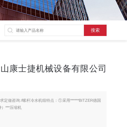
昆山康士捷机械设备有限公司
做咨询:/螺杆冷水机组特点：①采用******BITZER德国
）***压缩机