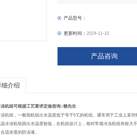
产品型号：
更新时间：
2024-11-10
产品咨询
详细介绍
冻机组可根据工艺要求定做咨询:/赖先生
5
冷冻机
组，一般指机组出水温度低于等于
℃
的机组。通常用于工业上某些
温
冷冻机
组因出水温度较低，在机组设计上，相对常规
冷冻机
组有较大不
，合适浓度的防冻液。