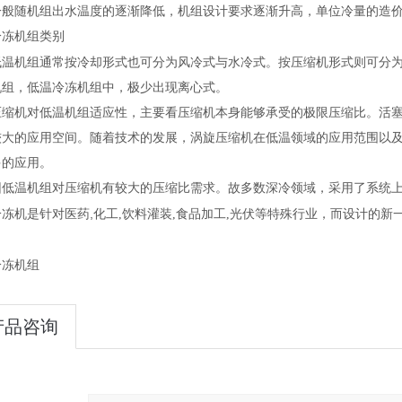
随机组出水温度的逐渐降低，机组设计要求逐渐升高，单位冷量的造价
冷冻机
组类别
机组通常按冷却形式也可分为风冷式与水冷式。按压缩机形式则可分为
机
组，低温
冷冻机
组中，极少出现离心式。
机对低温机组适应性，主要看压缩机本身能够承受的极限压缩比。活塞
较大的应用空间。随着技术的发展，涡旋压缩机在低温领域的应用范围以
多的应用。
温机组对压缩机有较大的压缩比需求。故多数深冷领域，采用了系统上
,
冷冻机
是针对医药
化工
,
饮料灌装
,
食品加工
,
光伏等特殊行业，而设计的新
冷冻机组
产品咨询