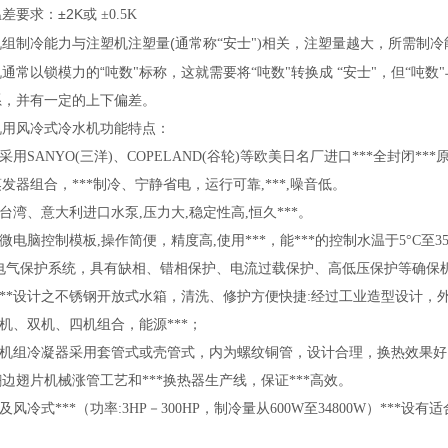
±2K
温差要求：
或 ±0.5K
(
机组制冷能力与注塑机注塑量
通常称“
安士")
相关，注塑量越大，所需制冷
“
机通常以锁模力的
吨数"
标称，这就需要将“
吨数"
转换成 “
安士"
，但“
吨数"
系，并有一定的上下偏差。
机用风冷式冷水机功能特点：
采用SANYO(
三洋)
、COPELAND(
谷轮)
等欧美日名厂进口***全封闭**
发器组合，***制冷、宁静省电，运行可靠,
***,
噪音低。
台湾、意大利进口水泵,
压力大,
稳定性高,
恒久***。
微电脑控制模板,
操作简便，精度高,
使用***，能***的控制水温于5
°C
至3
电气保护系统，具有缺相、错相保护、电流过载保护、高低压保护等确保
****设计之不锈钢开放式水箱，清洗、修护方便快捷:
经过工业造型设计，外
机、双机、四机组合，能源***；
机组冷凝器采用套管式或壳管式，内为螺纹铜管，设计合理，换热效果好
边翅片机械涨管工艺和***换热器生产线，保证***高效。
及风冷式***（功率:3HP
－300HP
，制冷量从600W
至34800W
）***设有