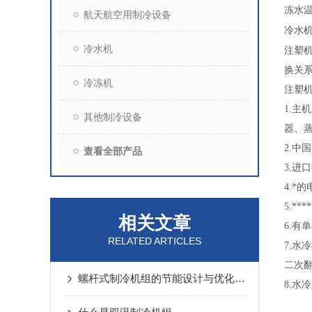
冻水
航天航空用制冷设备
冷水
冷水机
注塑
换关
冷冻机
注塑
1.
主机
其他制冷设备
器、蒸
2.
中国
查看全部产品
3.
进口
4.
*的
5.
**
相关文章
6.
有单
RELATED ARTICLES
7.
水冷
二次翻
螺杆式制冷机组的节能设计与优化策略
8.
水冷