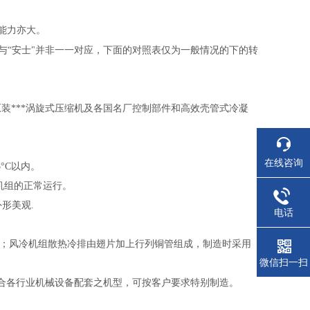
能力亦大。
与“
安士"
并非一一对应，下面的对照表仅为一般情况的下的转
*原装***涡旋式压缩机及各国名厂控制部件和高效壳管式冷凝
在线咨询
5
°C
以内。
机组的正常运行。
形美观.
电话
；风冷机组散热冷排由翅片加上行列铜管组成，制造时采用
微信扫一扫
适合各行业机械设备配套之机型，可按客户要求特别制造。