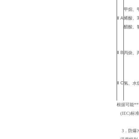
甲烷、
A
烯酸、
Ⅱ
醋酸、
B
Ⅱ
丙炔、
C
Ⅱ
氢、水
根据可能*
(IEC)
标
3
．防爆