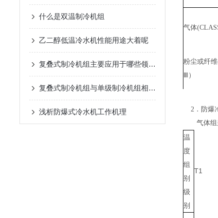
什么是双温制冷机组
气体
(CLA
乙二醇低温冷水机性能用途大着呢
粉尘或纤维
复叠式制冷机组主要应用于哪些领域？
Ⅲ）
复叠式制冷机组与单级制冷机组相比有哪些优势？
2
．防爆
浅析​防爆式冷水机工作机理
气体组
温
度
组
T1
别
级
别