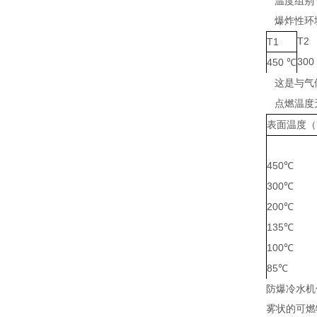
温度组别
爆炸性环
T2
T1
300
450
℃
这是与气
点燃温度
表面温度（
450
℃
300
℃
200
℃
135
℃
100
℃
85
℃
防爆冷水机
雾状的可燃