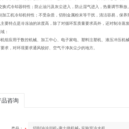
交换式冷却器特性；防止油污及灰尘进入，防止湿气进入，热量调节释放
削加工机冷却机特性；不受杂质，切削金属粉末等干扰，清洁容易，保养简
机主要特点是冷冻油的浓度高，除了对循环泵质量要求高外，还对制冷蒸发
领域：
却机组应用于数控机械、加工中心、电子家电、塑料注塑机、液压冲压机械
有要求，对环境要求通风较好、空气干净灰尘少的地方。
产品咨询
产品：