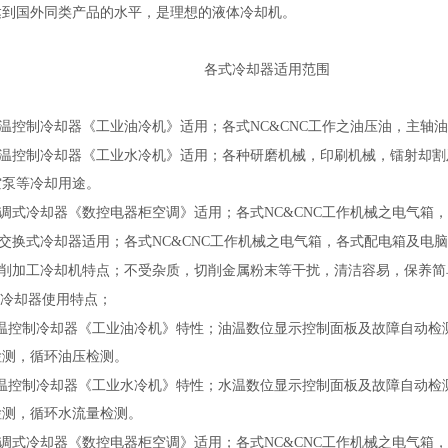
达到国外同类产品的水平，是理想的液体冷却机。
各式冷却器适用范围
温控制冷却器《工业油冷机》适用；各式
NC&CNC
工作之油压油，主轴油
温控制冷却器《工业水冷机》适用；各种研磨机械，印刷机械，镭射却割
空泵等冷却用途。
调式冷却器《数控电器柜空调》适用；各式
NC&CNC
工作机械之电气箱，
交换式冷却器适用；各式
NC&CNC
工作机械之电气箱，各式配电箱及电脑
削加工冷却机特点；不受杂质，切削金属粉末等干扰，清洁容易，保养简单
冷却器使用特点；
温控制冷却器《工业油冷机》特性；油温数位显示控制面板及故障自动检
检测，循环油压检测。
温控制冷却器《工业水冷机》特性；水温数位显示控制面板及故障自动检
检测，循环水流量检测。
调式冷却器《数控电器柜空调》适用；各式
NC&CNC
工作机械之电气箱，