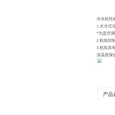
冷水机性
水冷式
1.
*为是空调
机组控
2.
机组具
3.
冻温度保
产品