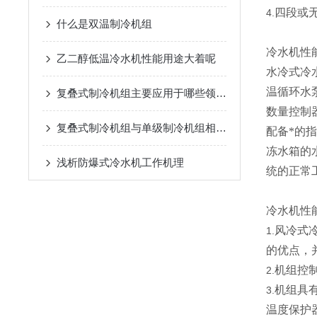
四段或无
4.
什么是双温制冷机组
冷水机性
乙二醇低温冷水机性能用途大着呢
水冷式冷
温循环水
复叠式制冷机组主要应用于哪些领域？
数量控制
复叠式制冷机组与单级制冷机组相比有哪些优势？
配备*的
冻水箱的
浅析​防爆式冷水机工作机理
统的正常
冷水机性
风冷式
1.
的优点，
机组控
2.
机组具
3.
温度保护