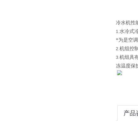
冷水机性
水冷式
1.
*为是空调
机组控
2.
机组具
3.
冻温度保
产品