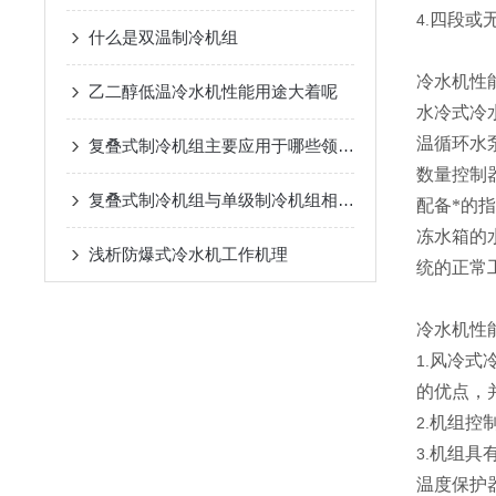
四段或无
4.
什么是双温制冷机组
冷水机性
乙二醇低温冷水机性能用途大着呢
水冷式冷
温循环水
复叠式制冷机组主要应用于哪些领域？
数量控制
复叠式制冷机组与单级制冷机组相比有哪些优势？
配备*的
冻水箱的
浅析​防爆式冷水机工作机理
统的正常
冷水机性
风冷式
1.
的优点，
机组控
2.
机组具
3.
温度保护