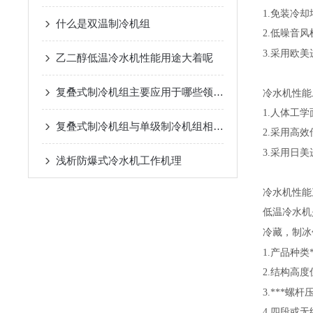
1.
免装冷却
什么是双温制冷机组
2.
低噪音风
3.
采用欧美
乙二醇低温冷水机性能用途大着呢
复叠式制冷机组主要应用于哪些领域？
冷水机性能
1.
人体工学
复叠式制冷机组与单级制冷机组相比有哪些优势？
2.
采用高效
3.
采用日美
浅析​防爆式冷水机工作机理
冷水机性能
低温冷水机
冷藏，制冰
1.
产品种类
2.
结构高度
3.
***螺杆
4.
四段或无