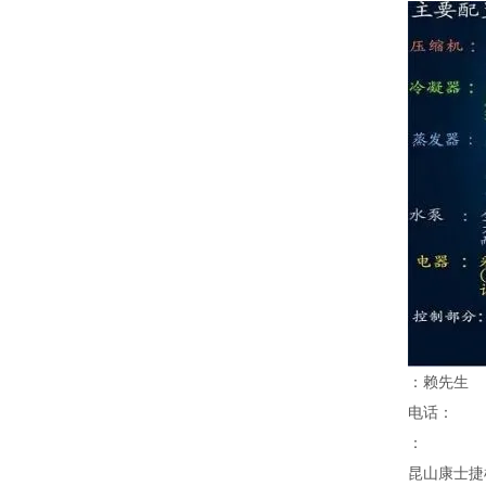
：赖先生
电话：
：
昆山康士捷