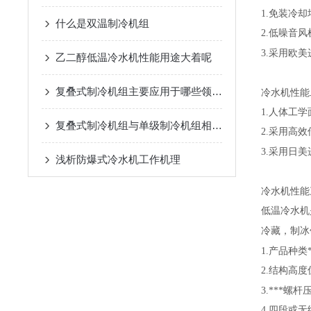
1.
免装冷却
什么是双温制冷机组
2.
低噪音风
3.
采用欧美
乙二醇低温冷水机性能用途大着呢
复叠式制冷机组主要应用于哪些领域？
冷水机性能
1.
人体工学
复叠式制冷机组与单级制冷机组相比有哪些优势？
2.
采用高效
3.
采用日美
浅析​防爆式冷水机工作机理
冷水机性能
低温冷水机
冷藏，制冰
1.
产品种类
2.
结构高度
3.
***螺杆
4.
四段或无