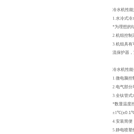
冷水机性能
1.
水冷式冷
*为理想的
2.
机组控制
3.
机组具有
流保护器，
冷水机性能
1.
微电脑控
2.
电气部分均
3.
全钛管式
*数显温度
(±0.1
±1
℃
4.
安装简便
5.
静电喷塑