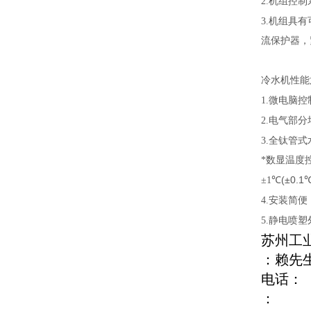
2.
机组控制
3.
机组具有
流保护器，
冷水机性能
1.
微电脑控
2.
电气部分均
3.
全钛管式
*数显温度
(±0.1
±1
℃
4.
安装简便
5.
静电喷塑
苏州工业
：赖先
电话：
：