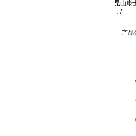
昆山康
：/
产品