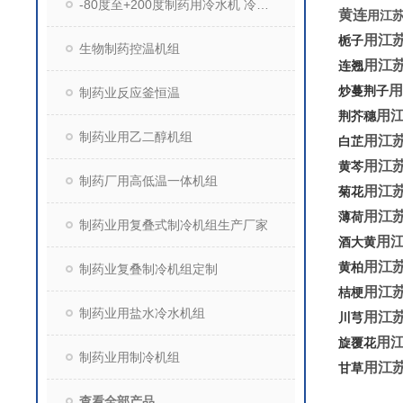
-80度至+200度制药用冷水机 冷热两用机组
黄连
用江
用江
栀子
生物制药控温机组
用江
连翘
用
炒蔓荆子
制药业反应釜恒温
用
荆芥穗
制药业用乙二醇机组
用江
白芷
用江
黄芩
制药厂用高低温一体机组
用江
菊花
用江
薄荷
制药业用复叠式制冷机组生产厂家
用
酒大黄
用江
黄柏
制药业复叠制冷机组定制
用江
桔梗
制药业用盐水冷水机组
用江
川芎
用
旋覆花
制药业用制冷机组
用江
甘草
查看全部产品