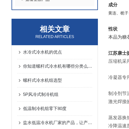
成分
黄连、栀子
相关文章
性状
RELATED ARTICLES
本品为糖
水冷式冷水机的优点
江苏康士
压缩机采用
你知道螺杆式冷水机有哪些分类么？看看本篇吧
冷凝器专
螺杆式冷水机组选型
制冷剂节
5P风冷式制冷机组
激光焊接
低温制冷机组零下80度
蒸发器换
盐水低温冷水机厂家的产品，让产品品质更稳定
冷降温速