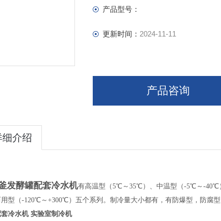
产品型号：
更新时间：
2024-11-11
产品咨询
详细介绍
釜发酵罐配套冷水机
有高温型（
5
℃～
35
℃）、中温型（
-5
℃～
-40
℃
两用型（
-120
℃～
+300
℃）五个系列。制冷量大小都有，有防爆型，防腐型
套冷水机 实验室制冷机