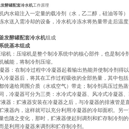
釜发酵罐配套冷水机
工作原理
机内水箱注入一定量的载冷剂（水，乙二醇，硅油等等）
冻水送入需冷却的设备，冷水机冷冻水将热量带走后温度
釜发酵罐配套冷水机
组成
系统基本组成
压缩机：压缩机是整个制冷系统中的核心部件，也是制冷
机械能，将制冷剂压缩。
凝器：在制冷过程中冷凝器起着输出热能并使制冷剂得
入冷凝器后，将其在工作过程吸收的全部热量，其中包括
都传递给周围介质（水或空气）带走；制冷剂高压过热蒸
同，冷凝器可分为三类：水冷式冷凝器、风冷式冷凝器、
贮液器：贮液器安装在冷凝器之后，与冷凝器的排液管是
贮液器内，这样就可以充分利用冷凝器的冷却面积。另一
量也随之变化，那时，贮液器便起到调剂和贮存制冷剂的
而是利用冷凝器来调剂和贮存制冷剂。