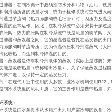
过滤器：在制冷循环中必须预防水分和污物（油污、铁屑
和润滑油所含的微量水份，或由于检修系统时空气进入而
剂通过节流阀（热力膨胀阀或毛细管）时，因压力及温度
装置的正常运作。因此，在制冷系统中必须安装干燥过滤
膨胀阀：热力膨胀阀在制冷系统中既是流量的调节阀，又
过滤器和蒸发器之间，它的感温包是包扎在蒸发器的出口
力膨胀阀时节流降压，变为低温低压制冷剂湿蒸气（大部
汽化吸热，而达到制冷降温的目的。
器：蒸发器是依靠制冷剂液体的蒸发（实际上是沸腾）来
功能是吸收热量（或称输出冷量）。为了保证蒸发过程能
气体抽走，以保持一定的蒸发压力。
剂：在现代工业中使用的大多数工业冷水机均使用
R22，R
是制冷系统里的流动工质，它的主要作用是携带热量，并
环系统：
环系统是由水泵将水从水箱抽出到用户需冷却的设备，冷