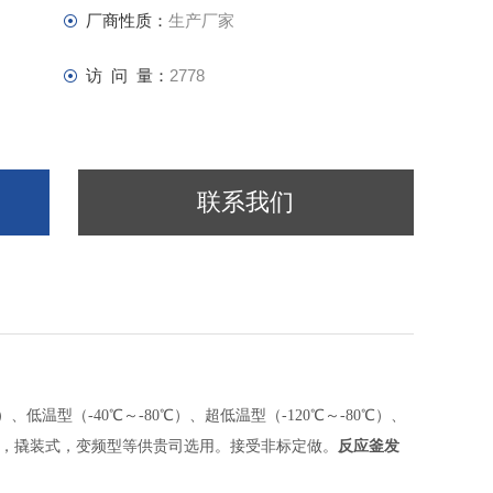
厂商性质：
生产厂家
访 问 量：
2778
联系我们
）、低温型（
-40
℃～
-80
℃）、超低温型（
-120
℃～
-80
℃）、
，撬装式，变频型等供贵司选用。接受非标定做。
反应釜发