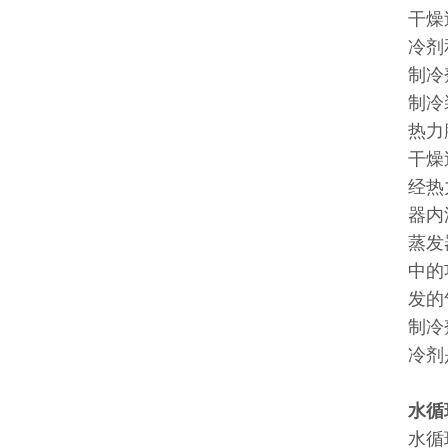
干燥
冷剂
制冷
制冷
热力
干燥
经热
器内
蒸发
中的
发的
制冷
冷剂
水循
水循