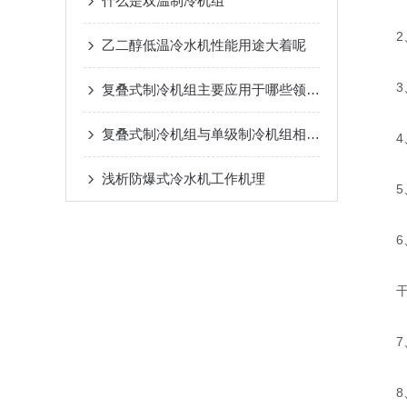
什么是双温制冷机组
2、
乙二醇低温冷水机性能用途大着呢
3、
复叠式制冷机组主要应用于哪些领域？
复叠式制冷机组与单级制冷机组相比有哪些优势？
4、
浅析​防爆式冷水机工作机理
5、
6、
干式
7、R
8、3