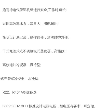
施耐德电气保证机组运行安全,工作时间长;
采用高效率水泵，流量大，省电耐用;
简明设计易安装，操作简便，清洗维护方便。
干式壳管式或不锈钢板式蒸发器，高能效;
高效翅片冷凝器—风冷型;
壳管式冷凝器—水冷型;
22、R404A冷媒备选;
80V/50HZ 3PH 标准设计电源电压，如电压有要求，可定做。