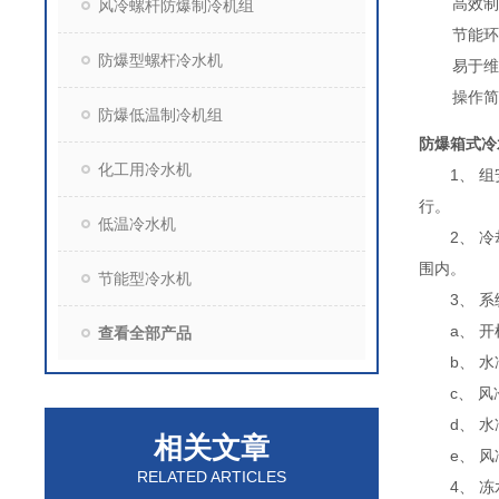
高效制
风冷螺杆防爆制冷机组
节能环
防爆型螺杆冷水机
易于维
操作简
防爆低温制冷机组
防爆箱式冷
化工用冷水机
1、 组安
行。
低温冷水机
2、 冷却
围内。
节能型冷水机
3、 系
a、 开机
查看全部产品
b、 水冷
c、 风冷
d、 水冷
相关文章
e、 风
RELATED ARTICLES
4、 冻