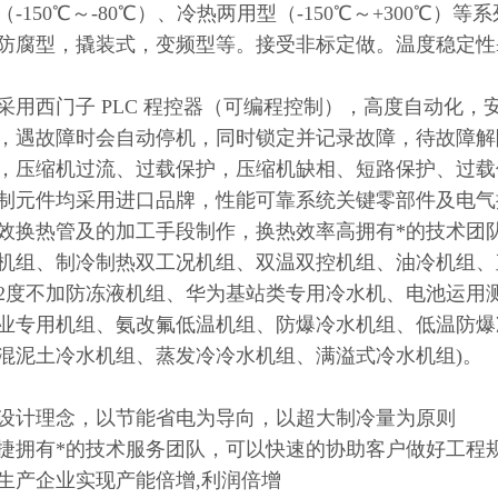
（
-150
℃～
-80
℃）、冷热两用型（
-150
℃～
+300
℃）
等系
防腐型，撬装式，变频型等。接受非标定做。
温度稳定性
采用西门子
PLC
程控器（可编程控制），高度自动化，安
，遇故障时会自动停机，同时锁定并记录故障，待故障解
，压缩机过流、过载保护，压缩机缺相、短路保护、过载
制元件均采用进口品牌，性能可靠系统关键零部件及电气
效换热管及的加工手段制作，换热效率高拥有*的技术团
机组、制冷制热双工况机组、双温双控机组、油冷机组、
2
度不加防冻液机组、华为基站类专用冷水机、电池运用
业专用机组、氨改氟低温机组、防爆冷水机组、低温防爆
混泥土冷水机组、蒸发冷冷水机组、满溢式冷水机组
)。
设计理念，以节能省电为导向，以超大制冷量为原则
捷拥有*的技术服务团队，可以快速的协助客户做好工程
生产企业实现产能倍增
,
利润倍增