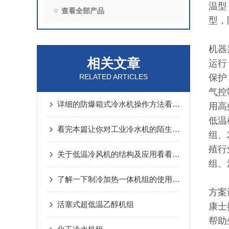
温型
查看全部产品
型，
机器
相关文章
运行
RELATED ARTICLES
保护
气控
详细的防爆箱式冷水机操作方法看完你就知道了
用高
低温
看完本篇让你对工业冷水机的陌生感一扫而空
组、
殖行
关于低温冷风机的结构及应用看看本篇吧
组、
了解一下制冷加热一体机组的使用方法吧
方案
活塞式超低温乙醇机组
康士
帮助