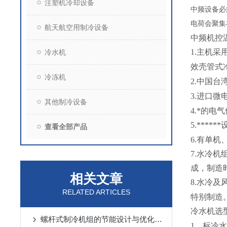
注塑机冷却设备
中频设备必
电荷会聚集
航天航空用制冷设备
中频机控
1.主机采
冷水机
效壳管式
冷冻机
2.中国
3.进口微
其他制冷设备
4.*的
5.***
查看全部产品
6.有单机
7.水冷
成，制造
相关文章
8.水冷及
RELATED ARTICLES
特别制造
冷水机选
螺杆式制冷机组的节能设计与优化策略
1、标冷