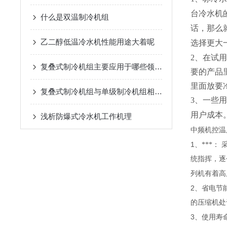
台冷水机
什么是双温制冷机组
话，那么
乙二醇低温冷水机性能用途大着呢
选择更大
2、在试
复叠式制冷机组主要应用于哪些领域？
要的产品
里面放要
复叠式制冷机组与单级制冷机组相比有哪些优势？
3、一些
用户成本
浅析​防爆式冷水机工作机理
中频机控温
1
、***：
统指挥，逐
列机有着高
2
、省电节
的压缩机
3
、使用寿