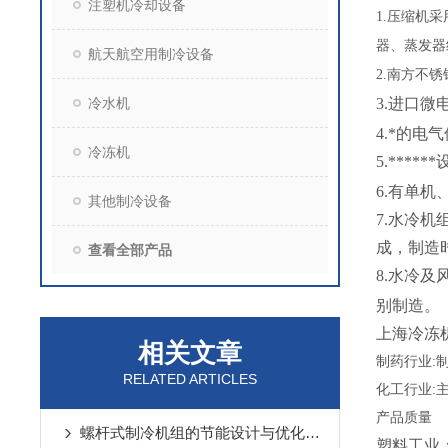
注塑机冷却设备
1.
压缩机采
器、蒸发器
航天航空用制冷设备
2.
南方不锈
冷水机
3.进口微
4.*的
冷冻机
5.***
6.有单机
其他制冷设备
7.水冷
成，制造
查看全部产品
8.水冷及
别制造。
上海冷冻
相关文章
制药行业
:
RELATED ARTICLES
化工行业
:
产品质量
螺杆式制冷机组的节能设计与优化策略
塑料工业