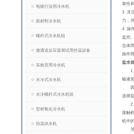
靠性
电镀行业用冷水机
3.
力，
新材料冷水机
4.
螺杆式冷水机组
监控
总体
微通道反应器测试用控温设备
操作
盐水
实验室用冷水机
1、
输液
水冷式冷水机
因此
水冷螺杆式冷水机组
选择
2、
型材氧化冷水机
接触
机中
恒温供水机
另外，