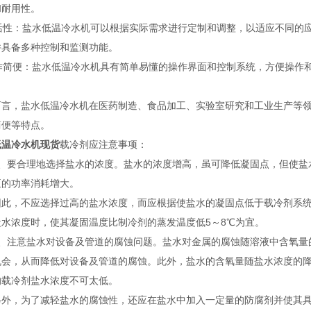
和耐用性。
 灵活性：盐水低温冷水机可以根据实际需求进行定制和调整，以适应不同
并具备多种控制和监测功能。
 操作简便：盐水低温冷水机具有简单易懂的操作界面和控制系统，方便操
。
而言，盐水低温冷水机在医药制造、食品加工、实验室研究和工业生产等
简便等特点。
低温冷水机现货
载冷剂应注意事项：
要合理地选择盐水的浓度。盐水的浓度增高，虽可降低凝固点，但使盐
泵的功率消耗增大。
，不应选择过高的盐水浓度，而应根据使盐水的凝固点低于载冷剂系统
盐水浓度时，使其凝固温度比制冷剂的蒸发温度低5～8℃为宜。
注意盐水对设备及管道的腐蚀问题。盐水对金属的腐蚀随溶液中含氧量
机会，从而降低对设备及管道的腐蚀。此外，盐水的含氧量随盐水浓度的
的载冷剂盐水浓度不可太低。
为了减轻盐水的腐蚀性，还应在盐水中加入一定量的防腐剂并使其具有合适