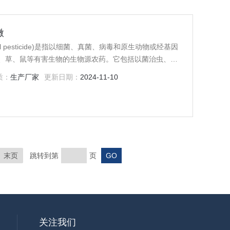
微
l pesticide)是指以细菌、真菌、病毒和原生动物或经基因
、草、鼠等有害生物的生物源农药。它包括以菌治虫、以
质：
生产厂家
更新日期：
2024-11-10
末页
跳转到第
页
关注我们