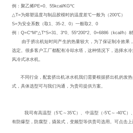
例：聚乙烯PE=0、55kcal/KG℃
△T=为熔塑温度与制品胶模时的温度差℃一般为（200℃）
S=为安全系数（取1、35-2、0）一般取2、0
例：Q=C*M*△T*S=31、3*0、55*200*2、0=6886（kc
由于挤出机短时间产生的热量较大，为了保证制冷效果，
选定。很多客户工厂都配有冷却水塔，这种情况下，选择水冷
风冷式冰
水机。
不同行业，配套挤出机冰水机我们需要根据挤出机的发热
式，具体选型可与我们沟通，为贵司提供方案。
我司有高温型（
5
℃～
35
℃）、中温型（
-5
℃～
-40
℃）
有防爆型，防腐型，撬装式，变频型等供贵司选用。可点击上